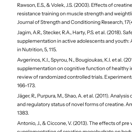
Rawson, E.S., & Volek, J.S. (2003). Effects of creat
resistance training on muscle strength and weightl
Journal of Strength and Conditioning Research, 17(4
Jagim, A.R., Stecker, R.A., Harty, P.S. et al. (2018). Sa
supplementation in active adolescents and youth: A
in Nutrition, 5, 115.
Avgerinos, K.I., Spyrou, N., Bougioukas, K.I. et al. (20
supplementation on cognitive function of healthy i
review of randomized controlled trials. Experiment
166–173.
Jäger, R., Purpura, M., Shao, A. et al. (2011). Analysis 
and regulatory status of novel forms of creatine. A
1383.
Antonio, J., & Ciccone, V. (2013). The effects of pr
supplementation of creatine monohydrate on bod