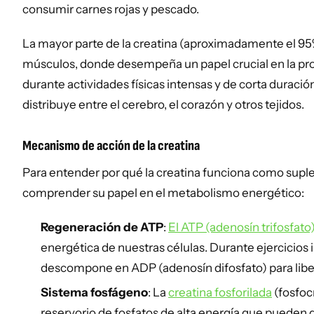
consumir carnes rojas y pescado.
La mayor parte de la creatina (aproximadamente el 95
músculos, donde desempeña un papel crucial en la pr
durante actividades físicas intensas y de corta duración
distribuye entre el cerebro, el corazón y otros tejidos.
Mecanismo de acción de la creatina
Para entender por qué la creatina funciona como supl
comprender su papel en el metabolismo energético:
Regeneración de ATP
:
El ATP (adenosín trifosfato
energética de nuestras células. Durante ejercicios 
descompone en ADP (adenosín difosfato) para liber
Sistema fosfágeno
: La
creatina fosforilada
(fosfoc
reservorio de fosfatos de alta energía que pueden