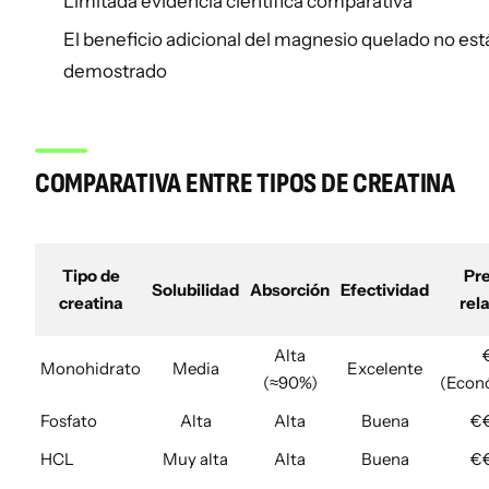
Limitada evidencia científica comparativa
El beneficio adicional del magnesio quelado no e
demostrado
COMPARATIVA ENTRE TIPOS DE CREATINA
Tipo de
Pre
Solubilidad
Absorción
Efectividad
creatina
rela
Alta
Monohidrato
Media
Excelente
(≈90%)
(Econ
Fosfato
Alta
Alta
Buena
€
HCL
Muy alta
Alta
Buena
€