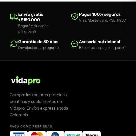
Envío gratis
Pagos 100% seguros
+$150.000
Visa, Mastercard, PSE, PayU
Bogotá y ciudades
principales
Garantía de 30 días
Asesoría nutricional
Devolución sin preguntas
Expertos disponibles para ti
Compra las mejores proteínas,
creatinas y suplementos en
Vidapro. Envíos express a toda
Colombia.
PAGA COMO PREFIERAS