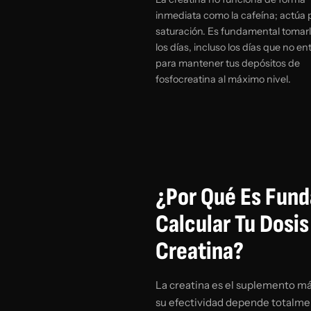
inmediata como la cafeína; actúa 
saturación. Es fundamental tomar
los días, incluso los días que no en
para mantener tus depósitos de
fosfocreatina al máximo nivel.
¿Por Qué Es Fun
Calcular Tu Dosis
Creatina?
La creatina es el suplemento má
su efectividad depende totalmen