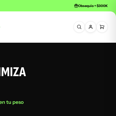
Obsequio + $300K
IMIZA
en tu peso