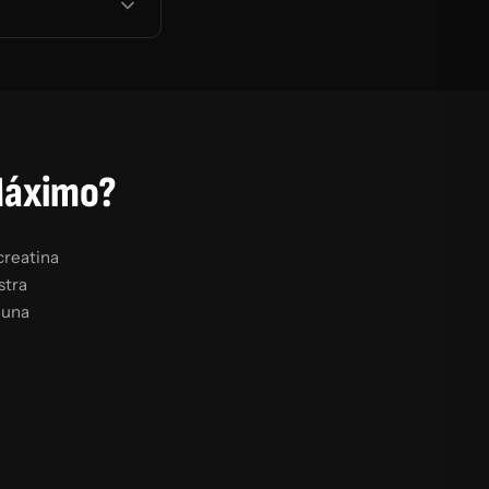
 Máximo?
creatina
stra
 una