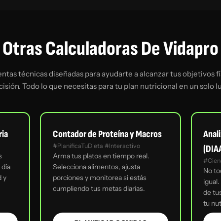
Otras Calculadoras De Vidapro
tas técnicas diseñadas para ayudarte a alcanzar tus objetivos fí
cisión. Todo lo que necesitas para tu plan nutricional en un solo lu
ria
Contador de Proteína y Macros
Anal
#PlanificaTuDieta #Interactivo
(DIA
s
Arma tus platos en tiempo real.
#Cien
 día
Selecciona alimentos, ajusta
No to
d y
porciones y monitorea si estás
igual.
cumpliendo tus metas diarias.
de tu
tu nut