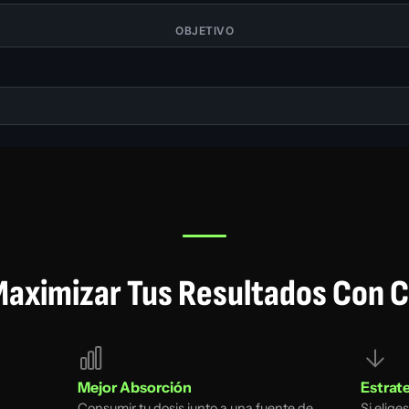
OBJETIVO
aximizar Tus Resultados Con C
Mejor Absorción
Estrat
Consumir tu dosis junto a una fuente de
Si elige