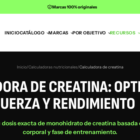
Marcas 100% originales
INICIO
CATÁLOGO
MARCAS
POR OBJETIVO
RECURSOS
Inicio
/
Calculadoras nutricionales
/
Calculadora de creatina
ORA DE CREATINA: OPT
FUERZA Y RENDIMIENTO
u dosis exacta de monohidrato de creatina basada 
corporal y fase de entrenamiento.