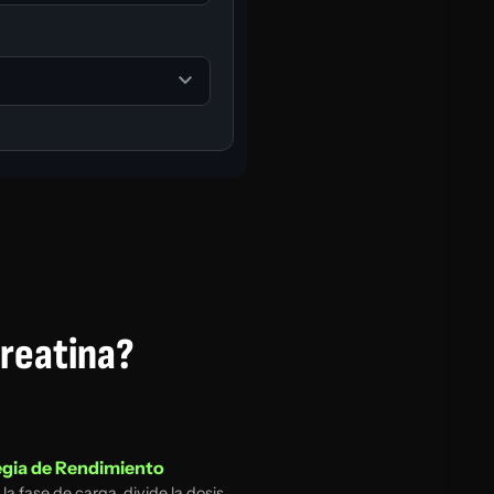
reatina?
egia de Rendimiento
s la fase de carga, divide la dosis