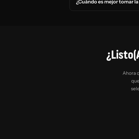
¿Cuándo es mejor tomar la
¿Listo(
Ahora q
que
sel