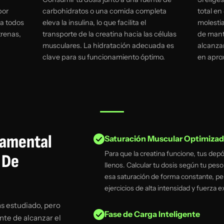
por
carbohidratos o una comida completa
total en
la todos
eleva la insulina, lo que facilita el
molestia
trenas,
transporte de la creatina hacia las células
de mant
musculares. La hidratación adecuada es
alcanzar
clave para su funcionamiento óptimo.
en apro
damental
Saturación Muscular Optimiza
Para que la creatina funcione, tus dep
 De
llenos. Calcular tu dosis según tu pe
esa saturación de forma constante, pe
ejercicios de alta intensidad y fuerza e
s estudiado, pero
Fase de Carga Inteligente
te de alcanzar el