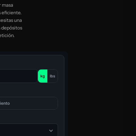
ar masa
 eficiente.
cesitas una
s depósitos
tición.
kg
lbs
iento