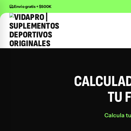
Envío gratis + $500K
Buscar productos
CALCULAD
TU 
Calcula t