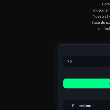
La cre
muscular y
Nuestra he
fase de c
de fos