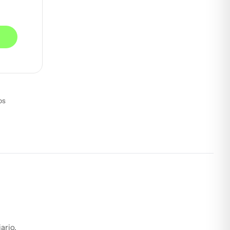
os
ario.