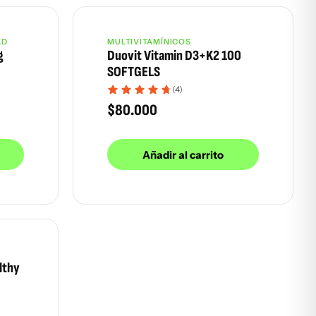
AD
MULTIVITAMÍNICOS
g
Duovit Vitamin D3+K2 100
SOFTGELS
(4)
$
80.000
Añadir al carrito
lthy