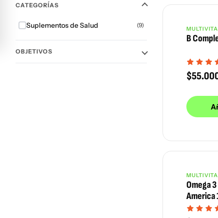
CATEGORÍAS
Suplementos de Salud
(9)
MULTIVIT
B Compl
OBJETIVOS
$
55.00
Añ
MULTIVIT
Omega 3 
America 