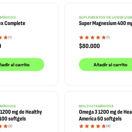
AMÍNICOS
SUPLEMENTOS DE LONGEVID
ex Complete
Super Magnesium 400 m
(1)
(1)
0
$
80.000
adir al carrito
Añadir al carrito
AMÍNICOS
MULTIVITAMÍNICOS
1200 mg de Healthy
Omega 3 1200 mg de Hea
100 softgels
America 60 softgels
(3)
(4)