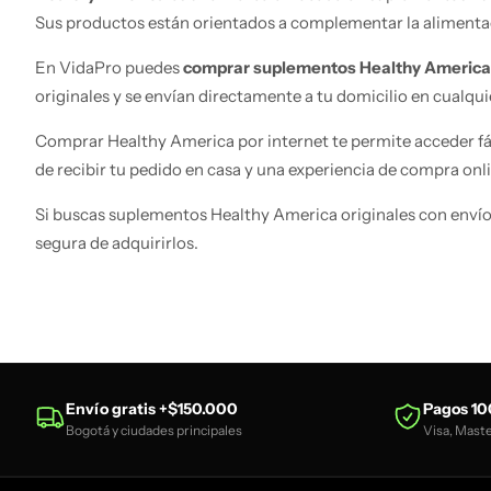
Sus productos están orientados a complementar la alimentac
En VidaPro puedes
comprar suplementos Healthy America
originales y se envían directamente a tu domicilio en cualqu
Comprar Healthy America por internet te permite acceder fá
de recibir tu pedido en casa y una experiencia de compra onli
Si buscas suplementos Healthy America originales con envío 
segura de adquirirlos.
Envío gratis +$150.000
Pagos 10
Bogotá y ciudades principales
Visa, Mast