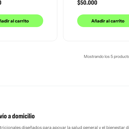
0
$
50.000
adir al carrito
Añadir al carrito
Mostrando los 5 product
ío a domicilio
cionales diseñados para apoyar la salud general y el bienestar di