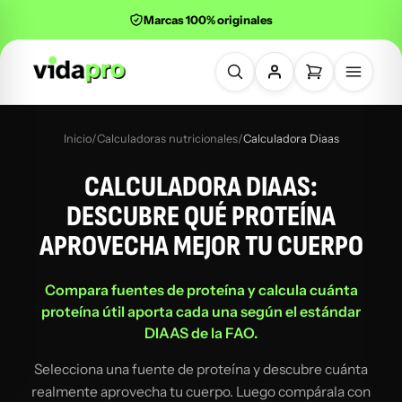
Marcas 100% originales
Buscar productos
Inicio
/
Calculadoras nutricionales
/
Calculadora Diaas
CALCULADORA DIAAS:
DESCUBRE QUÉ PROTEÍNA
APROVECHA MEJOR TU CUERPO
Compara fuentes de proteína y calcula cuánta
proteína útil aporta cada una según el estándar
DIAAS de la FAO.
Selecciona una fuente de proteína y descubre cuánta
realmente aprovecha tu cuerpo. Luego compárala con