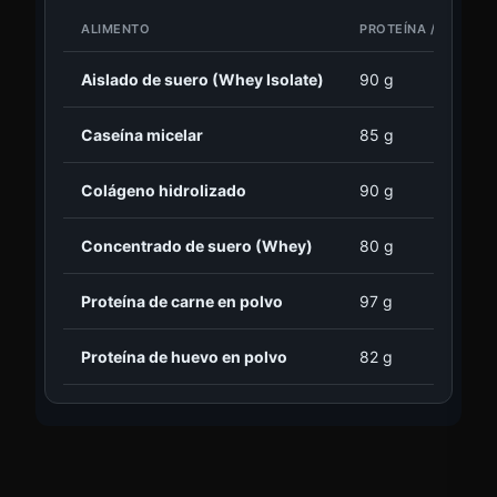
ALIMENTO
PROTEÍNA / 100 G
Aislado de suero (Whey Isolate)
90 g
Caseína micelar
85 g
Colágeno hidrolizado
90 g
Concentrado de suero (Whey)
80 g
Proteína de carne en polvo
97 g
Proteína de huevo en polvo
82 g