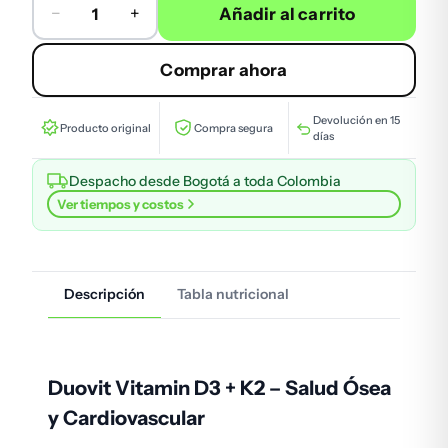
−
+
Añadir al carrito
Duovit Vitamin D3+K2 100 SOFTGELS cantidad
Comprar ahora
Devolución en 15
Producto original
Compra segura
días
Despacho desde Bogotá a toda Colombia
Ver tiempos y costos
Descripción
Tabla nutricional
Duovit Vitamin D3 + K2 – Salud Ósea
y Cardiovascular