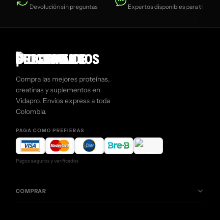
Devolución sin preguntas
Expertos disponibles para ti
huesos, evitando su depósito en tejidos blandos,
este suplemento de Duovit Vitamin D3 es una
opción efectiva para mantenerte activo y
saludable.
Compra las mejores proteínas,
creatinas y suplementos en
Vidapro. Envíos express a toda
Colombia.
PAGA COMO PREFIERAS
Pagos seguros y verificados
COMPRAR
Creatinas