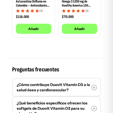
Astaxantina Oriflame en
Omega 3 1200 mg de
Colombia – Antioxidante
Healthy America 100
natural premium con
softgels
(3)
(3)
vitaminas C y E
$
116.000
$
70.000
Añadir
Añadir
Preguntas frecuentes
¿Cómo contribuye Duovit Vitamin D3 a la
salud ósea y cardiovascular?
La formulación de
Duovit Vitamin D3
+ K2 es
¿Qué beneficios específicos ofrecen los
clave para tu salud ósea y cardiovascular. La
softgels de Duovit Vitamin D3 para su
vitamina D3
es fundamental para que el cuerpo