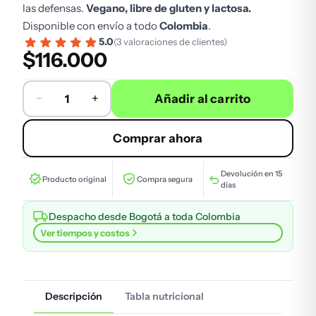
las defensas.
Vegano, libre de gluten y lactosa.
Disponible con envío a todo
Colombia
.
5.0
(3 valoraciones de clientes)
$
116.000
−
+
Añadir al carrito
Astaxantina Oriflame en Colombia – Antioxidante natur
Comprar ahora
Devolución en 15
Producto original
Compra segura
días
Despacho desde Bogotá a toda Colombia
Ver tiempos y costos
Descripción
Tabla nutricional