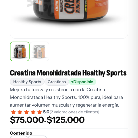
Creatina Monohidratada Healthy Sports
Healthy Sports
Creatinas
Disponible
Mejora tu fuerza y resistencia con la Creatina
Monohidratada Healthy Sports. 100% pura, ideal para
aumentar volumen muscular y regenerar la energía.
5.0
(2 valoraciones de clientes)
$
75.000
$
125.000
Rango de precios: desde $75.000 hasta $125.000
-
Contenido