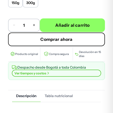
150g
300g
−
+
Añadir al carrito
Creatina Monohidratada Healthy Sports cantidad
Comprar ahora
Devolución en 15
Producto original
Compra segura
días
Despacho desde Bogotá a toda Colombia
Ver tiempos y costos
Descripción
Tabla nutricional