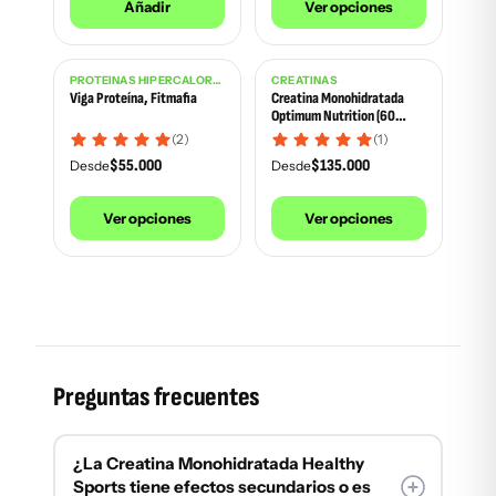
Añadir
Ver opciones
PROTEÍNAS HIPERCALÓRICAS
CREATINAS
Viga Proteína, Fitmafia
Creatina Monohidratada
Optimum Nutrition (60
Serrvs) 300g
(2)
(1)
$
55.000
$
135.000
Desde
Desde
Ver opciones
Ver opciones
Preguntas frecuentes
¿La Creatina Monohidratada Healthy
Sports tiene efectos secundarios o es