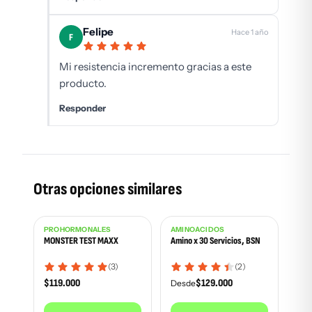
Felipe
Hace 1 año
F
Mi resistencia incremento gracias a este
producto.
Responder
Otras opciones similares
PROHORMONALES
AMINOÁCIDOS
Más vendido
MONSTER TEST MAXX
Amino x 30 Servicios, BSN
(3)
(2)
$
119.000
$
129.000
Desde