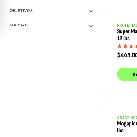
OBJETIVOS
MARCAS
PROTEÍNA
Super Ma
12 lbs
$
445.0
Añ
CREATINA
Megaplex
lbs