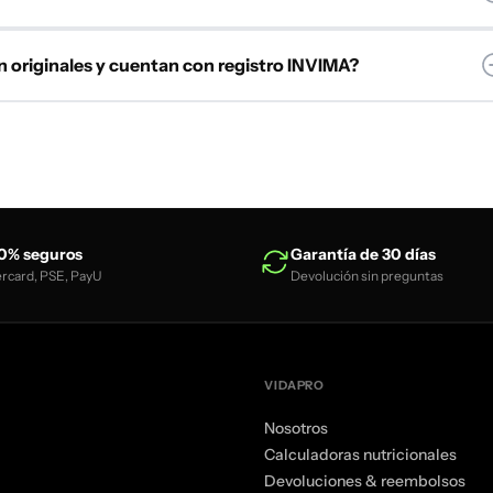
cilio en Colombia para que recibas tu pedido directamente en la
n originales y cuentan con registro INVIMA?
firmada la orden.
aPro son
productos originales de marcas reconocidas
y cuentan
ón legal en Colombia.
0% seguros
Garantía de 30 días
ercard, PSE, PayU
Devolución sin preguntas
VIDAPRO
Nosotros
Calculadoras nutricionales
Devoluciones & reembolsos