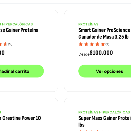
S HIPERCALÓRICAS
PROTEÍNAS
ss Gainer Proteína
Smart Gainer ProScience
Ganador de Masa 3.25 lb
(5)
(1)
00
$
100.000
Desde
adir al carrito
Ver opciones
S
PROTEÍNAS HIPERCALÓRICAS
Agotado
 Creatine Power 10
Super Mass Gainer Proteí
lbs