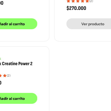
(2)
00
$
270.000
adir al carrito
Ver producto
S
 Creatine Power 2
(2)
0
adir al carrito