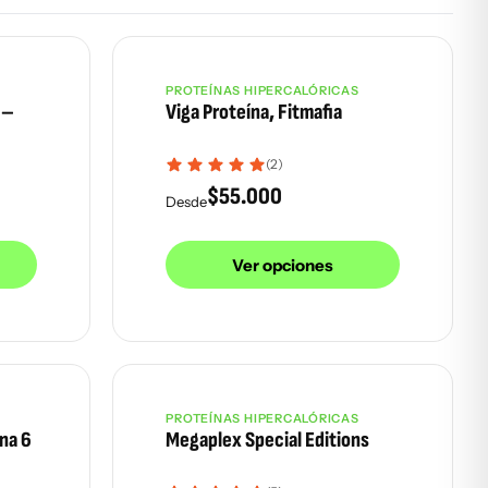
PROTEÍNAS HIPERCALÓRICAS
 –
Viga Proteína, Fitmafia
(2)
$
55.000
Desde
Ver opciones
PROTEÍNAS HIPERCALÓRICAS
Agotado
na 6
Megaplex Special Editions