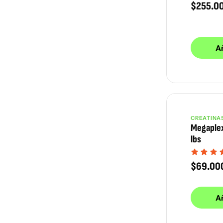
$
255.0
Añ
CREATINA
Megaplex
lbs
$
69.00
Añ