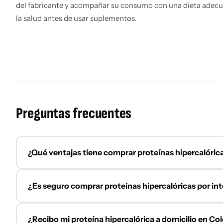
del fabricante y acompañar su consumo con una dieta adecua
la salud antes de usar suplementos.
Preguntas frecuentes
¿Qué ventajas tiene comprar proteínas hipercalóric
Comprar proteínas hipercalóricas online en VidaPro te p
¿Es seguro comprar proteínas hipercalóricas por in
tienda física. Puedes comparar marcas y presentaciones 
proceso de compra seguro y sencillo.
Sí. En VidaPro compras proteínas hipercalóricas online 
¿Recibo mi proteína hipercalórica a domicilio en Co
Utilizamos métodos de pago confiables y ofrecemos una