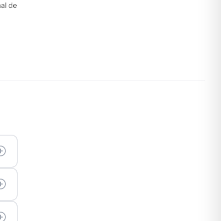
al de
n
e.