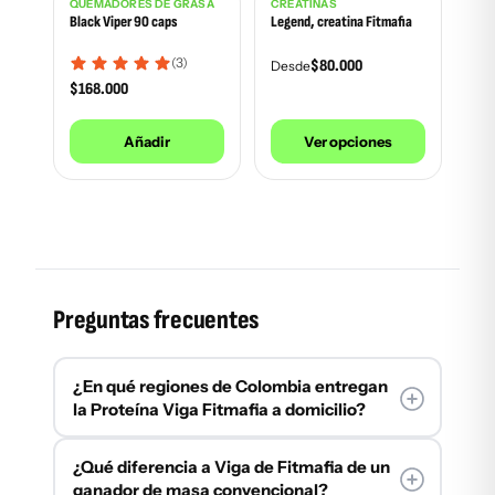
QUEMADORES DE GRASA
CREATINAS
Black Viper 90 caps
Legend, creatina Fitmafia
(3)
$
80.000
Desde
$
168.000
Añadir
Ver opciones
Preguntas frecuentes
¿En qué regiones de Colombia entregan
la Proteína Viga Fitmafia a domicilio?
En Vida Pro realizamos entregas de tus
¿Qué diferencia a Viga de Fitmafia de un
suplementos a domicilio online
a cualquier
ganador de masa convencional?