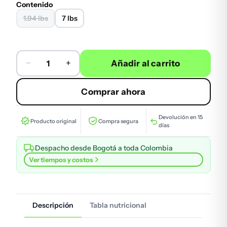
Contenido
1.94 lbs
7 lbs
−
+
Añadir al carrito
Viga Proteína, Fitmafia cantidad
Comprar ahora
Devolución en 15
Producto original
Compra segura
días
Despacho desde Bogotá a toda Colombia
Ver tiempos y costos
Descripción
Tabla nutricional