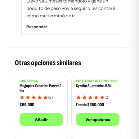
Llevo ya 2 meses tomándolo y gane un
poquito de peso voy a seguir y les contaré
cómo me terminó de ir
Responder
Otras opciones similares
CREATINAS
PROTEÍNAS INTERMEDIAS
Megaplex Creatine Power 2
Syntha 6, proteína BSN
lbs
(2)
(2)
$
69.000
$
350.000
Desde
Añadir
Ver opciones