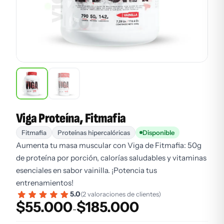
Viga Proteína, Fitmafia
Fitmafia
Proteínas hipercalóricas
Disponible
Aumenta tu masa muscular con Viga de Fitmafia: 50g
de proteína por porción, calorías saludables y vitaminas
esenciales en sabor vainilla. ¡Potencia tus
entrenamientos!
5.0
(2 valoraciones de clientes)
$
55.000
$
185.000
Rango de precios: desde $55.000 hasta $185.000
-