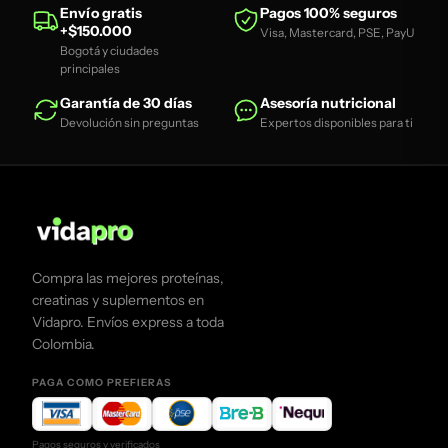
Envío gratis
Pagos 100% seguros
+$150.000
Visa, Mastercard, PSE, PayU
Bogotá y ciudades
principales
Garantía de 30 días
Asesoría nutricional
Devolución sin preguntas
Expertos disponibles para ti
Compra las mejores proteínas,
creatinas y suplementos en
Vidapro. Envíos express a toda
Colombia.
PAGA COMO PREFIERAS
Pagos seguros y verificados