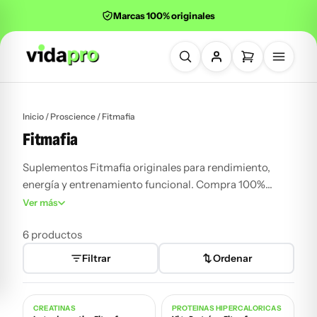
Marcas 100% originales
Buscar productos
Inicio
/
Proscience
/ Fitmafia
Fitmafia
Suplementos Fitmafia originales para rendimiento,
energía y entrenamiento funcional. Compra 100%
online y recibe tu pedido a domicilio en Colombia, de
Ver más
forma rápida y segura.
6 productos
Filtrar
Ordenar
CREATINAS
PROTEÍNAS HIPERCALÓRICAS