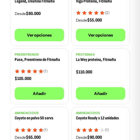
Legend, creatina Fitmafia
Viga Proteína, Fitmafia
(2)
$
80.000
Desde
$
55.000
Desde
Ver opciones
Ver opciones
PREENTRENOS
PROTEÍNAS
Pase, Preentreno de Fitmafia
La Wey proteína, Fitmafia
(1)
$
110.000
$
105.000
Añadir
Añadir
AMINOÁCIDOS
AMINOÁCIDOS
Agotado
Coyote en polvo 50 servs
Coyote Ready x 12 unidades
(1)
(1)
$
65.000
$
90.000
Desde
Desde