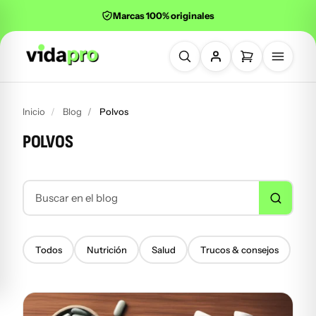
Marcas 100% originales
Buscar productos
Inicio
Blog
Polvos
POLVOS
Buscar en el blog
Todos
Nutrición
Salud
Trucos & consejos