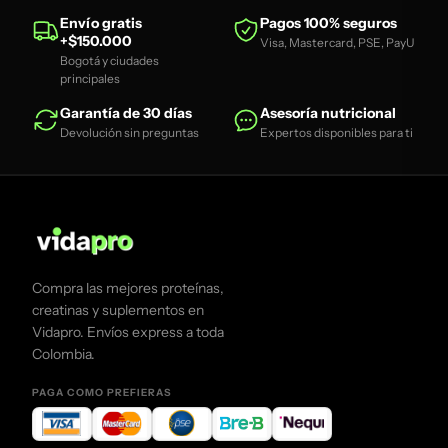
Envío gratis
Pagos 100% seguros
+$150.000
Visa, Mastercard, PSE, PayU
Bogotá y ciudades
principales
Garantía de 30 días
Asesoría nutricional
Devolución sin preguntas
Expertos disponibles para ti
Compra las mejores proteínas,
creatinas y suplementos en
Vidapro. Envíos express a toda
Colombia.
PAGA COMO PREFIERAS