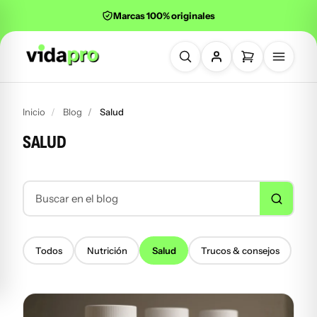
Marcas 100% originales
Buscar productos
Inicio
Blog
Salud
SALUD
Buscar en el blog
Todos
Nutrición
Salud
Trucos & consejos