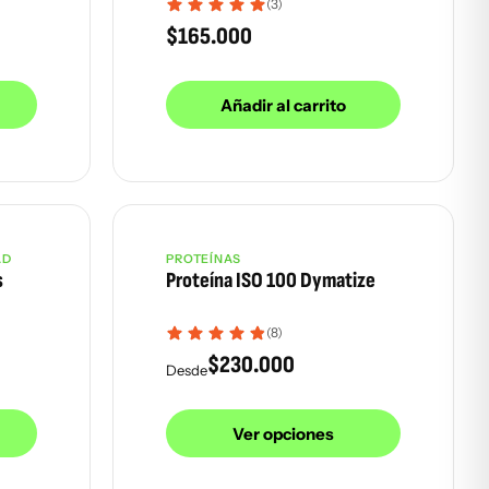
(3)
$
165.000
Añadir al carrito
AD
PROTEÍNAS
s
Proteína ISO 100 Dymatize
(8)
$
230.000
Desde
Ver opciones