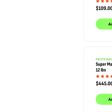
$
109.0
Añ
PROTEÍNA
Super Ma
12 lbs
$
445.0
Añ