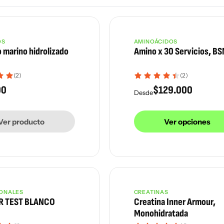
OS
AMINOÁCIDOS
 marino hidrolizado
Amino x 30 Servicios, BS
nte
(2)
(2)
00
$
129.000
Desde
Ver producto
Ver opciones
ONALES
CREATINAS
do
Más vendido
 TEST BLANCO
Creatina Inner Armour,
Monohidratada