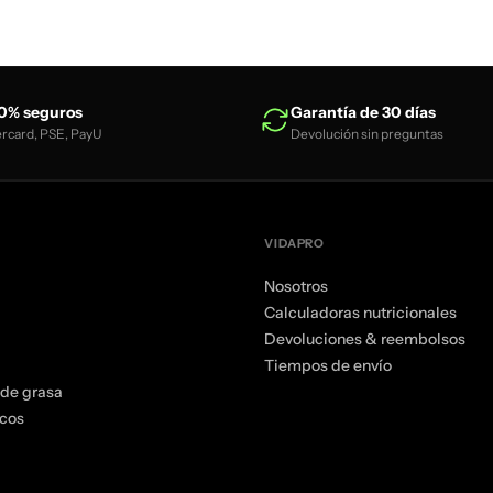
0% seguros
Garantía de 30 días
ercard, PSE, PayU
Devolución sin preguntas
VIDAPRO
Nosotros
Calculadoras nutricionales
Devoluciones & reembolsos
Tiempos de envío
de grasa
icos