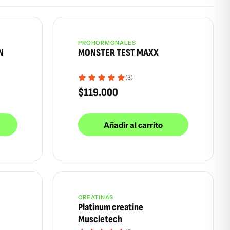
PROHORMONALES
Más vendido
N
MONSTER TEST MAXX
(3)
$
119.000
Añadir al carrito
CREATINAS
Más vendido
Platinum creatine
Muscletech