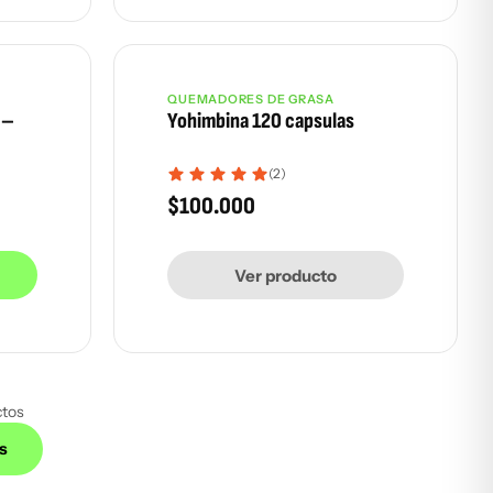
QUEMADORES DE GRASA
Agotado
 –
Yohimbina 120 capsulas
(2)
$
100.000
Ver producto
ctos
s