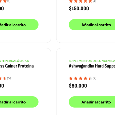
(1)
(4)
00
$
150.000
adir al carrito
Añadir al carrito
S HIPERCALÓRICAS
SUPLEMENTOS DE LONGEVID
ss Gainer Proteína
Ashwagandha Hard Supp
(5)
(2)
00
$
80.000
adir al carrito
Añadir al carrito