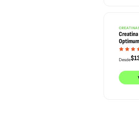
CREATINA
Creatina
Optimum 
Serrvs) 
$
1
Desde