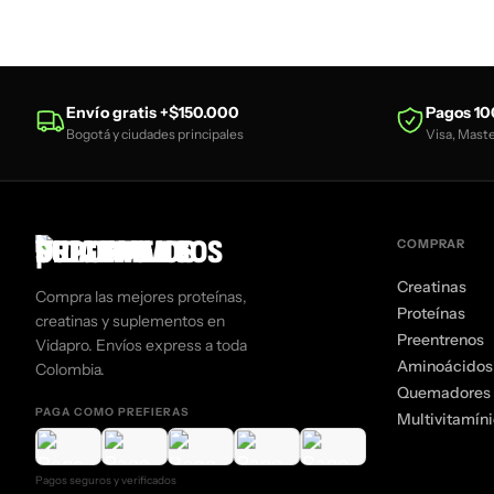
Envío gratis +$150.000
Pagos 10
Bogotá y ciudades principales
Visa, Mast
COMPRAR
Creatinas
Compra las mejores proteínas,
Proteínas
creatinas y suplementos en
Preentrenos
Vidapro. Envíos express a toda
Aminoácidos
Colombia.
Quemadores 
PAGA COMO PREFIERAS
Multivitamín
Pagos seguros y verificados