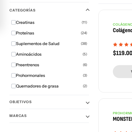
CATEGORÍAS
Creatinas
(11)
COLÁGEN
Agotado
Colágeno
Proteínas
Próximame
(24)
Suplementos de Salud
(38)
$
119.0
Aminoácidos
(5)
Preentrenos
(6)
Prohormonales
(3)
Quemadores de grasa
(2)
OBJETIVOS
PROHORM
Más vendi
MARCAS
MONSTER