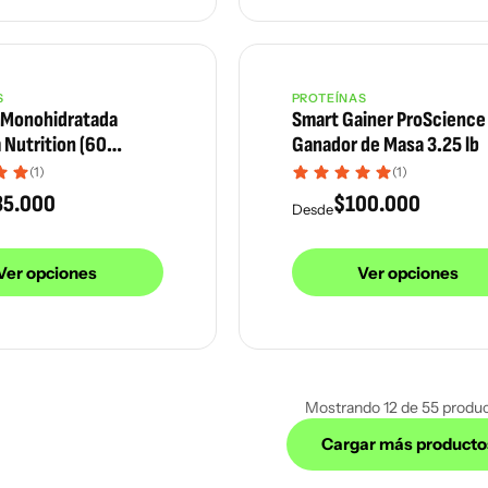
S
PROTEÍNAS
 Monohidratada
Smart Gainer ProScience
Nutrition (60
Ganador de Masa 3.25 lb
300g
(1)
(1)
35.000
$
100.000
Desde
Ver opciones
Ver opciones
Mostrando 12 de 55 produ
Cargar más producto