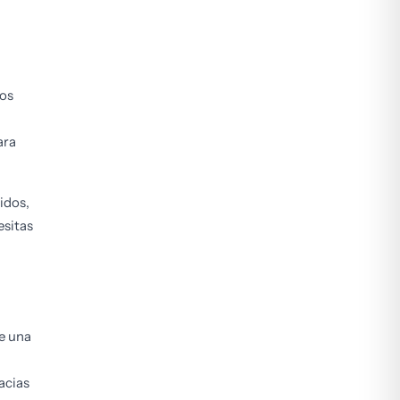
los
ara
idos,
esitas
e una
acias