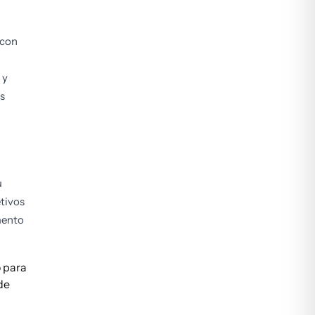
 con
 y
s
u
tivos
mento
o para
de