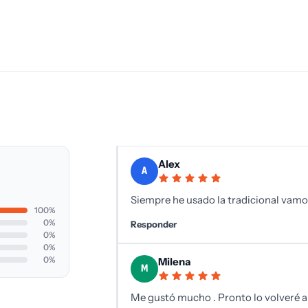
Alex
A
Siempre he usado la tradicional vamos
100%
0%
Responder
0%
0%
0%
Milena
M
Me gustó mucho . Pronto lo volveré a 