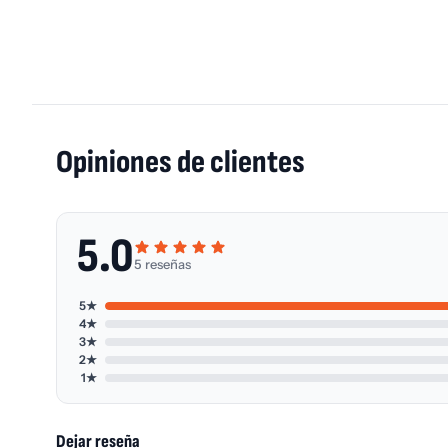
Opiniones de clientes
5.0
5 reseñas
5★
4★
3★
2★
1★
Dejar reseña