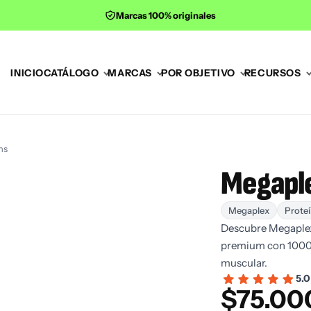
Marcas 100% originales
INICIO
CATÁLOGO
MARCAS
POR OBJETIVO
RECURSOS
ns
Megaple
Megaplex
Proteí
Descubre Megaplex
premium con 1000 c
muscular.
5.0
$
75.00