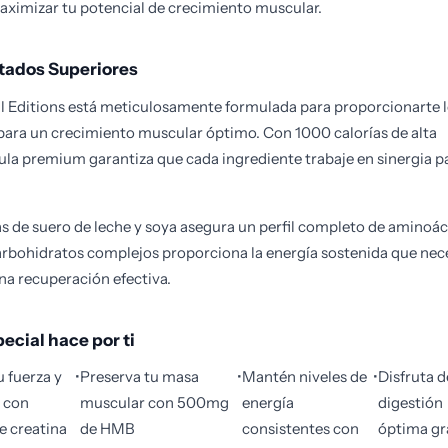
aximizar tu potencial de crecimiento muscular.
ltados Superiores
 Editions está meticulosamente formulada para proporcionarte 
 para un crecimiento muscular óptimo. Con 1000 calorías de alta
mula premium garantiza que cada ingrediente trabaje en sinergia p
s de suero de leche y soya asegura un perfil completo de aminoác
arbohidratos complejos proporciona la energía sostenida que nec
na recuperación efectiva.
ecial hace por ti
u fuerza y
•
Preserva tu masa
•
Mantén niveles de
•
Disfruta d
a con
muscular con 500mg
energía
digestión
 creatina
de HMB
consistentes con
óptima gr