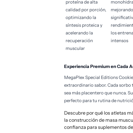
proteína de alta
monohidra
calidad por porción,
mejorand
optimizando la
significat
síntesis proteica y
rendimien
acelerando la
los entren
recuperación
intensos
muscular
Experiencia Premium en Cada A
MegaPlex Special Editions Cookie
extraordinario sabor. Cada sorbo 
sea más placentero que nunca. Su
perfecto para tu rutina de nutrici
Descubre por qué los atletas m
la construcción de masa muscul
confianza para suplementos dep