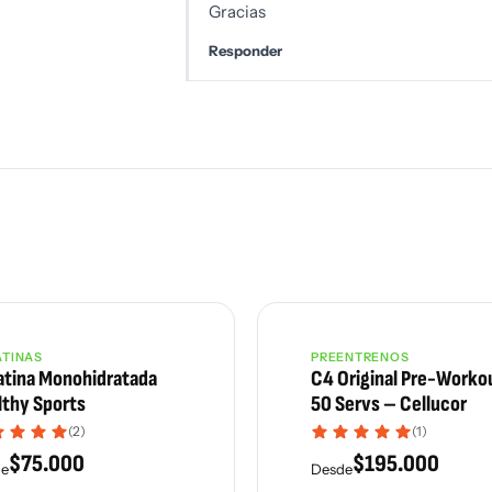
Gracias
Responder
ATINAS
PREENTRENOS
atina Monohidratada
C4 Original Pre-Worko
lthy Sports
50 Servs – Cellucor
(2)
(1)
$
75.000
$
195.000
de
Desde