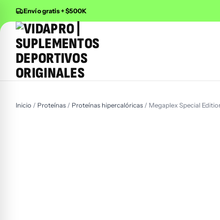
Envío gratis + $500K
Buscar productos
Inicio
/
Proteínas
/
Proteínas hipercalóricas
/ Megaplex Special Editio