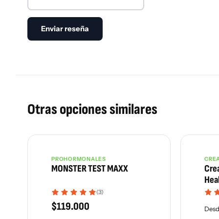
Otras opciones similares
PROHORMONALES
CRE
Más vendido
MONSTER TEST MAXX
Cre
Hea
(3)
$
119.000
Des