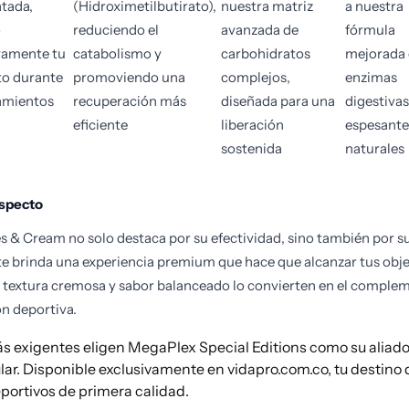
tada,
(Hidroximetilbutirato),
nuestra matriz
a nuestra
o
reduciendo el
avanzada de
fórmula
ivamente tu
catabolismo y
carbohidratos
mejorada
to durante
promoviendo una
complejos,
enzimas
amientos
recuperación más
diseñada para una
digestivas
eficiente
liberación
espesante
sostenida
naturales
specto
s & Cream no solo destaca por su efectividad, sino también por s
te brinda una experiencia premium que hace que alcanzar tus obje
 textura cremosa y sabor balanceado lo convierten en el comple
ón deportiva.
ás exigentes eligen MegaPlex Special Editions como su aliad
ar. Disponible exclusivamente en vidapro.com.co, tu destino 
ortivos de primera calidad.