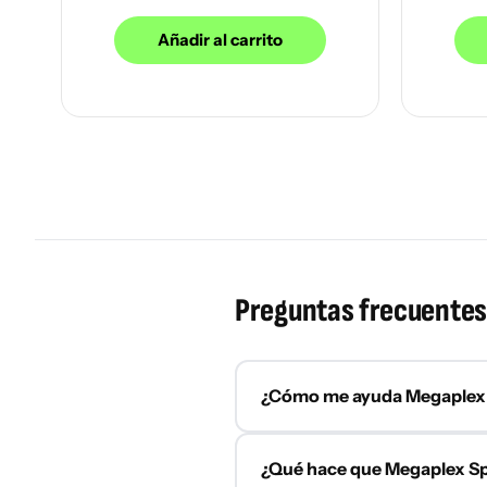
Añadir al carrito
Preguntas frecuentes
¿Cómo me ayuda Megaplex S
Megaplex Special Edition está
¿Qué hace que Megaplex Spe
1000 calorías de alta calidad y