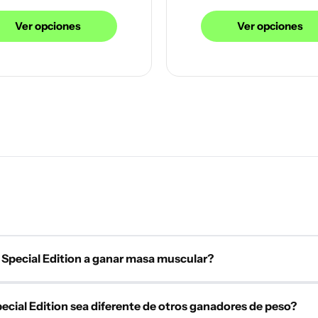
Ver opciones
Ver opciones
pecial Edition a ganar masa muscular?
 diseñado para optimizar tu crecimiento muscular de forma integ
cial Edition sea diferente de otros ganadores de peso?
 44g de proteína, esenciales para la síntesis proteica y la constru