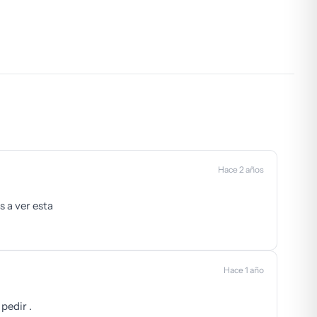
Hace 2 años
 a ver esta
Hace 1 año
pedir .